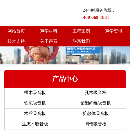
24小时服务热线：
400-669-1831
网站首页
声学材料
工程案例
声学资讯
技术支持
关于声泰
联系我们
产品中心
槽木吸音板
孔木吸音板
软包吸音板
聚酯纤维吸音板
木丝吸音板
扩散体吸音板
生态木吸音板
陶铝吸音板