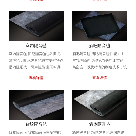
聚氯乙烯、氯化聚...
材料、铝箔胶带。...
室内隔音毡
酒吧隔音毡
室内隔音毡 阻尼隔音毡也叫阻尼
酒吧隔音毡 酒吧隔音毡性能： 1、
隔声毡，阻尼隔音毡最重要的特点
空气声隔声 凭借90%铁粉比重的
是内阻尼大、隔声性能强,同时具
高密度，以及特有的制造技术，该
备减振效果，是一种阻尼性隔声材
产品具有良好的空气声隔音。可以
查看详情
查看详情
料。（阻尼是指任何...
消除机器运转...
背胶隔音毡
墙体隔音毡
背胶隔音毡 背胶隔音毡主要性能
墙体隔音毡 墙体隔音毡经国家建