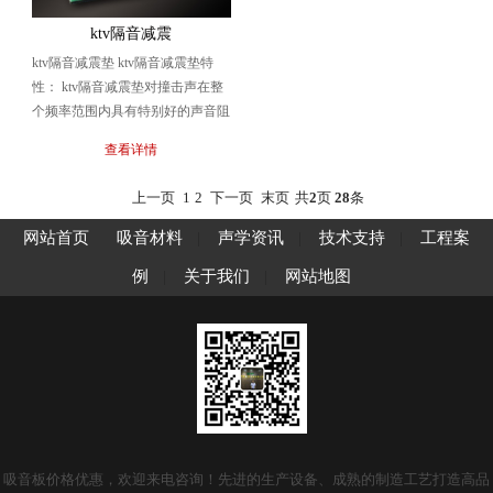
ktv隔音减震
ktv隔音减震垫 ktv隔音减震垫特
性： ktv隔音减震垫对撞击声在整
个频率范围内具有特别好的声音阻
断效果，能最有效的隔绝撞击噪声
查看详情
和空气传...
上一页
1
2
下一页
末页
共
2
页
28
条
网站首页
吸音材料
|
声学资讯
|
技术支持
|
工程案
例
|
关于我们
|
网站地图
吸音板价格优惠，欢迎来电咨询！先进的生产设备、成熟的制造工艺打造高品