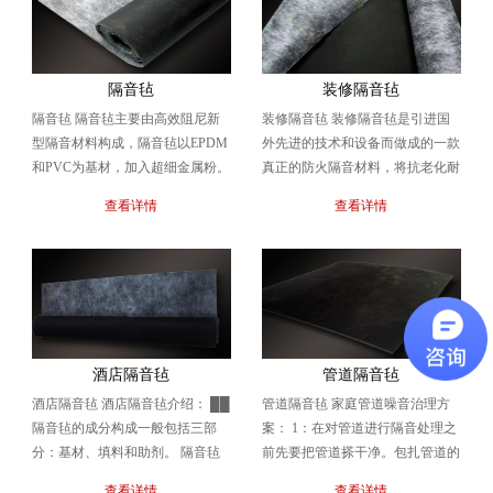
隔音毡
装修隔音毡
隔音毡 隔音毡主要由高效阻尼新
装修隔音毡 装修隔音毡是引进国
型隔音材料构成，隔音毡以EPDM
外先进的技术和设备而做成的一款
和PVC为基材，加入超细金属粉。
真正的防火隔音材料，将抗老化耐
矿物质吸音颗粒制成，隔音毡具有
腐蚀最好的无味EPDM橡胶与十几
查看详情
查看详情
优良的宽频段隔...
种有机矿物质按照...
酒店隔音毡
管道隔音毡
酒店隔音毡 酒店隔音毡介绍： ██
管道隔音毡 家庭管道噪音治理方
隔音毡的成分构成一般包括三部
案： 1：在对管道进行隔音处理之
分：基材、填料和助剂。 隔音毡
前先要把管道搽干净。包扎管道的
的基材有沥青、橡胶、三元乙丙、
顺序有内到外依次是吸音棉、隔音
查看详情
查看详情