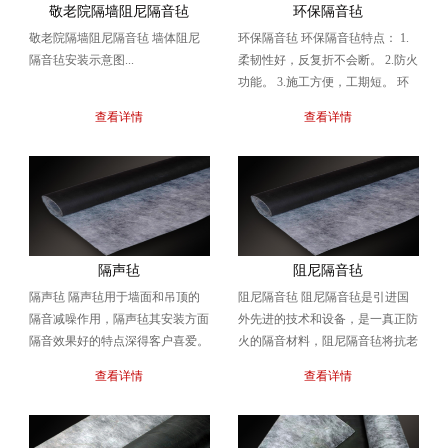
敬老院隔墙阻尼隔音毡
环保隔音毡
敬老院隔墙阻尼隔音毡 墙体阻尼
环保隔音毡 环保隔音毡特点： 1.
隔音毡安装示意图...
柔韧性好，反复折不会断。 2.防火
功能。 3.施工方便，工期短。 环
保隔音毡规格： 材料名称材料规
查看详情
查看详情
格（m...
隔声毡
阻尼隔音毡
隔声毡 隔声毡用于墙面和吊顶的
阻尼隔音毡 阻尼隔音毡是引进国
隔音减噪作用，隔声毡其安装方面
外先进的技术和设备，是一真正防
隔音效果好的特点深得客户喜爱。
火的隔音材料，阻尼隔音毡将抗老
隔声毡贴附在钢板，石膏板，细木
化耐腐蚀最好的无味EPDM橡胶与
查看详情
查看详情
工板，夹板等单板...
十几种有机矿物质...