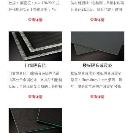
数据： 面密度；g/㎡ 120-2000 拉
筑材料测试中心检测，单层材料隔
伸强度;N/C㎡ 1 热传导率； W/
音量达到27dB。 隔音毡是引进国
（M.K） ＜0.157 ...
外先进的技术和设备，将
查看详情
查看详情
EPDM（三元乙丙）与...
门窗隔音毡
楼板隔音减震垫
门窗隔音毡 门窗隔音毡隔声毡是
楼板隔音减震垫 楼板隔音减震垫
由高分子金属粉末、各类助剂配制
厚度： 5mm/8mm/11mm 酒店、舞
反应，再经压延复合成的，是控制
厅、健身房常用隔声减震垫 楼板
噪声在传递途径中声衰减措施的一
隔音减震垫 特性： 对撞击声在整
查看详情
查看详情
种新型的隔声材料，...
个...