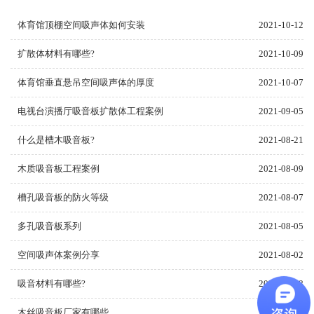
体育馆顶棚空间吸声体如何安装
2021-10-12
扩散体材料有哪些?
2021-10-09
体育馆垂直悬吊空间吸声体的厚度
2021-10-07
电视台演播厅吸音板扩散体工程案例
2021-09-05
什么是槽木吸音板?
2021-08-21
木质吸音板工程案例
2021-08-09
槽孔吸音板的防火等级
2021-08-07
多孔吸音板系列
2021-08-05
空间吸声体案例分享
2021-08-02
吸音材料有哪些?
2021-07-28
木丝吸音板厂家有哪些
2021-07-27