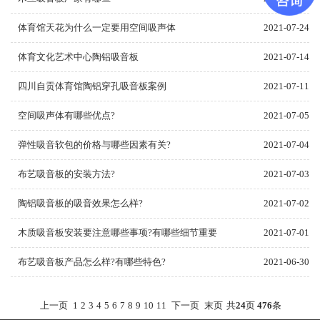
体育馆天花为什么一定要用空间吸声体
2021-07-24
体育文化艺术中心陶铝吸音板
2021-07-14
四川自贡体育馆陶铝穿孔吸音板案例
2021-07-11
空间吸声体有哪些优点?
2021-07-05
弹性吸音软包的价格与哪些因素有关?
2021-07-04
布艺吸音板的安装方法?
2021-07-03
陶铝吸音板的吸音效果怎么样?
2021-07-02
木质吸音板安装要注意哪些事项?有哪些细节重要
2021-07-01
布艺吸音板产品怎么样?有哪些特色?
2021-06-30
上一页
1
2
3
4
5
6
7
8
9
10
11
下一页
末页
共
24
页
476
条