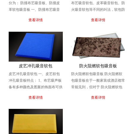
分为： 防撞布艺吸音板、防撞皮
布艺吸音软包、皮革吸音软包、防
革软包吸音板 一、防撞布艺吸音
火吸音软包等不同的叫法，软包防
板特性： 具有吸音频谱宽、吸声
火吸音板是一种应用在现代的装潢
查看详情
查看详情
系数高、对低、中、...
中的新型建材，他应...
皮艺冲孔吸音软包
防火阻燃软包吸音板
皮艺冲孔吸音软包 一、皮艺软包
防火阻燃软包吸音板 防火阻燃软
冲孔吸音板特点： 1、布艺吸声板
包吸音板在于一般家装或酒店都常
备有多种颜色及图案的饰面布可供
常能见到，但对于 防火阻燃软包
选择，也可由客户提供饰面布。并
吸音板 结构及安装却不了解，或
查看详情
查看详情
可根据声学装修或...
完全一无所知，现在...