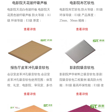
电影院天花玻纤吸声板
电影院布艺软包
电影院天花白色玻纤板 电影院天
电影院布艺软包 防火等级：B1级
花黑色玻纤吸声板 防火等级：A1
环保等级：E1级 产品厚度：
级 环保等级：E1级 厚度：
25mm、50mm 规格：
12mm、15mm、18mm、25mm 常
1200*600/600*600 电影院布艺软包
查看详情
查看详情
规尺寸...
声...
报告厅皮革冲孔吸音软包
影剧院吸音软包
会议室皮革冲孔吸音软包 会议室
影剧院声学材料之吸音软包 影剧
皮革冲孔吸音软包使用范围：体育
院吸音软包工程案例 最高防火性
馆、礼堂、电影院、审讯室、多功
能：B1级 最高环保性能：E1级 使
能厅堂、会议室、报告厅、录音
用范围：体育馆、礼堂、电影院、
查看详情
查看详情
室、演播室、家庭影院...
审讯室、多功...