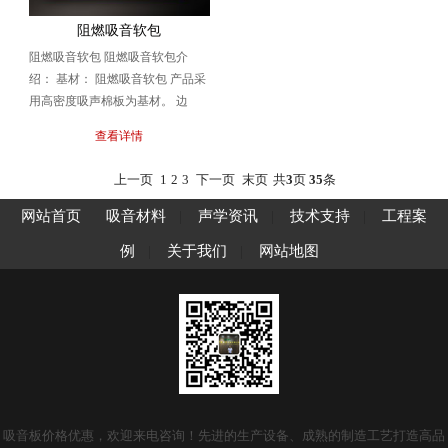
阻燃吸音软包
阻燃吸音软包 阻燃吸音软包介
绍： 基材： 阻燃吸音软包 产品采
用高密度吸声棉板为基材。 边
框：采用树脂边框。 饰面：优质
查看详情
吸音布 阻燃吸音软...
上一页
1
2
3
下一页
末页
共
3
页
35
条
网站首页
吸音材料
|
声学资讯
|
技术支持
|
工程案
例
|
关于我们
|
网站地图
吸音板价格优惠，欢迎来电咨询！先进的生产设备、成熟的制造工艺打造高品