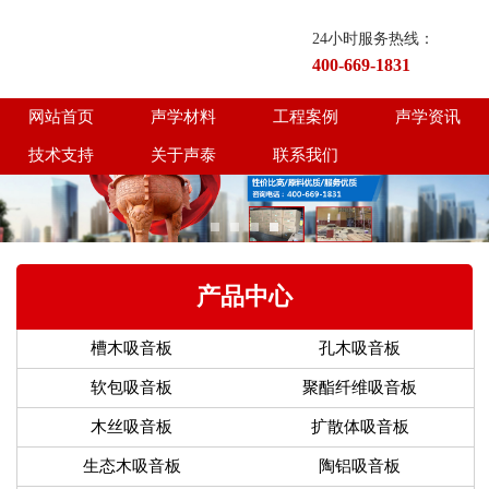
24小时服务热线：
400-669-1831
网站首页
声学材料
工程案例
声学资讯
技术支持
关于声泰
联系我们
产品中心
槽木吸音板
孔木吸音板
软包吸音板
聚酯纤维吸音板
木丝吸音板
扩散体吸音板
生态木吸音板
陶铝吸音板