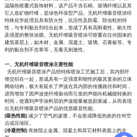
温隔热喷覆式装饰材料，该产品不含石棉、玻璃纤维以及其
它人造矿物纤维，是绿色环保型产品。无机纤维吸音喷涂经
特殊化学处理后具有防火性，抗压性及防霉、防虫蛀的特
性，与专利黏合剂结合起来，形成了具有高附着性、耐久性
及强度的整块涂膜。无机纤维吸音喷涂可喷覆在任何固体的
建筑基层上，如木材、金属、混凝土、玻璃、石膏板等。专
利的黏合剂不含苯等，无毒无刺激性。
一、
无机纤维吸音喷涂
主要性能
无机纤维吸音喷涂
产品经特殊喷涂工艺施工后，其内部纤
维交织在一起，形成具有一定强度和韧性的极其复杂的立体
网络结构，极大有延长了声波在其内部的传播路径和时间，
进而增加了因声波使纤维振动而引发的声能向机械能转换的
时间，使遇到声学涂料层的声波能量被急剧衰减，从而表现
出
无机纤维吸音喷涂
产品的优质吸音性能。
[吸热性能]
减少了空气的渗透，不会形成降低热效的任何空
点或压缩区。
[冷凝控制]
有效阻止金属、混凝土和其它材料表面上的冷